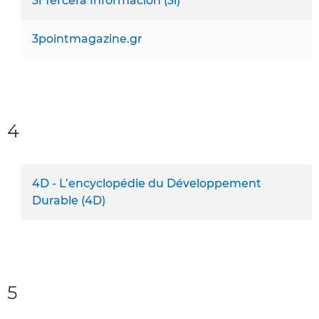
3i Tercera Información (3i)
3pointmagazine.gr
4
4D - L’encyclopédie du Développement
Durable (4D)
5