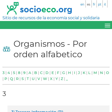
en
es
fr
pt
it
Sitio de recursos de la economía social y solidaria
Organismos - Por
orden alfabetico
3
4
5
8
9
A
B
C
D
E
F
G
H
I
J
K
L
M
N
O
P
Q
R
S
T
U
V
W
X
Y
Z
_
3