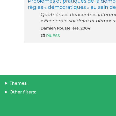
Problèmes et pratiques de la démoc
règles « démocratiques » au sein de
Quatrièmes Rencontres Interuniv
« Economie solidaire et démocrat
Damien Rousselière, 2004
RIUESS
Themes:
Other filters: