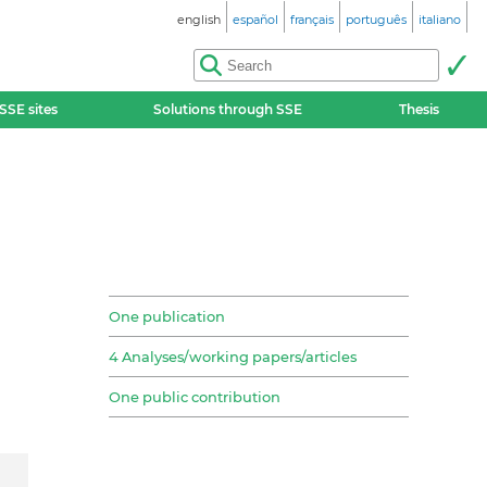
english
español
français
português
italiano
SSE sites
Solutions through SSE
Thesis
One publication
4 Analyses/working papers/articles
One public contribution