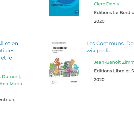
Clerc Denis
Editions Le Bord d
2020
il et en
Les Communs. Des 
tiales
wikipedia
et le
Jean-Benoît Zim
Editions Libre et S
ic Dumont
,
2020
Ana Maria
ntrion,