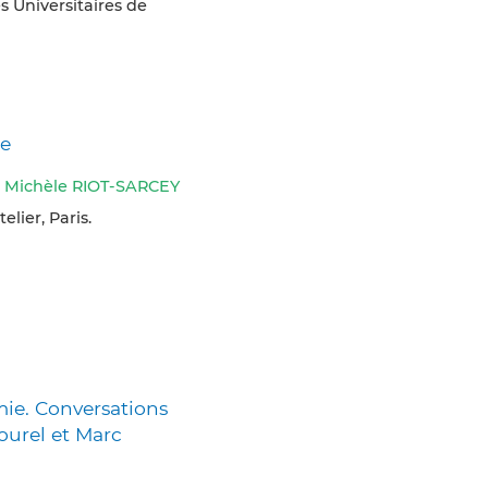
s Universitaires de
ie
,
Michèle RIOT-SARCEY
elier, Paris.
mie. Conversations
ourel et Marc