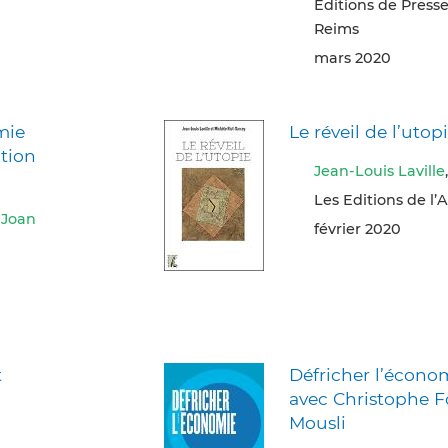
Editions de Presse
Reims
mars 2020
mie
Le réveil de l’utop
ation
Jean-Louis Laville
Les Editions de l’At
,
Joan
février 2020
t
Défricher l’écono
avec Christophe F
Mousli