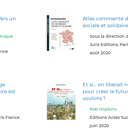
Vers un
Atlas commenté d
sociale et solidair
nique
Sous la direction
Juris Editions, Par
ance
août 2020
ge
Et si… on libérait
re est
pour créer le futu
voulons ?
Rob Hopkins
ris France
Editions Actes Sud
juin 2020