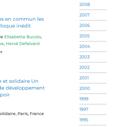
2008
2007
ires en commun les
lloque inédit
2006
2005
 de
Elisabetta Bucolo
,
ne
,
Hervé Defalvard
2004
er
2003
2002
2001
 et solidaire Un
de développement
2000
spoir
1999
1997
olidaire, Paris, France
1995