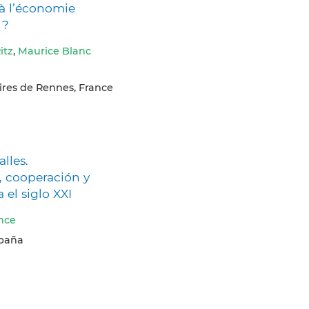
 l’économie
 ?
itz
,
Maurice Blanc
aires de Rennes, France
alles.
, cooperación y
a el siglo XXI
once
spaña