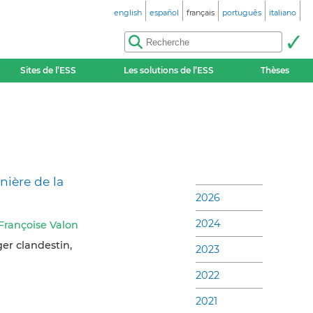
english
español
français
português
italiano
Sites de l’ESS
Les solutions de l’ESS
Thèses
nière de la
2026
2024
Françoise Valon
er clandestin,
2023
2022
2021