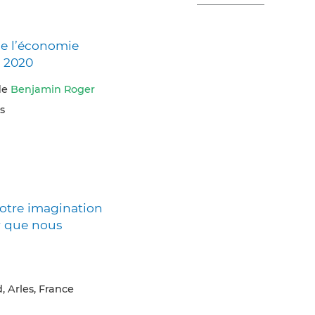
e l’économie
e 2020
 de
Benjamin Roger
is
 notre imagination
r que nous
, Arles, France