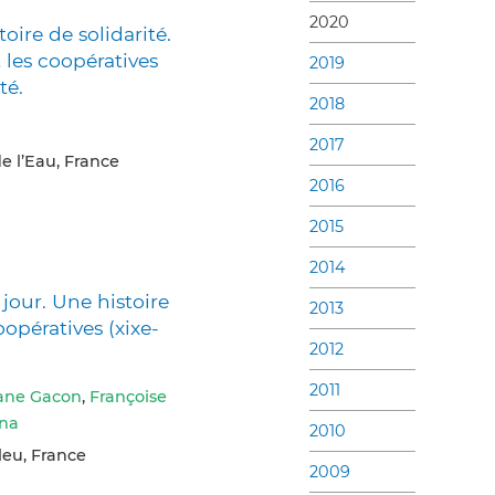
2020
oire de solidarité.
t les coopératives
2019
té.
2018
2017
e l’Eau, France
2016
2015
2014
 jour. Une histoire
2013
opératives (xixe-
2012
2011
ane Gacon
,
Françoise
gna
2010
leu, France
2009