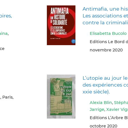
Antimafia, une hist
oires,
Les associations e
contre la criminali
aina
,
Elisabetta Bucolo
Editions Le Bord d
nce
novembre 2020
L’utopie au jour le
des expériences co
xxie siècle).
 Paris,
Alexia Blin
,
Stéph
Jarrige
,
Xavier Vi
Editions L’Arbre B
octobre 2020