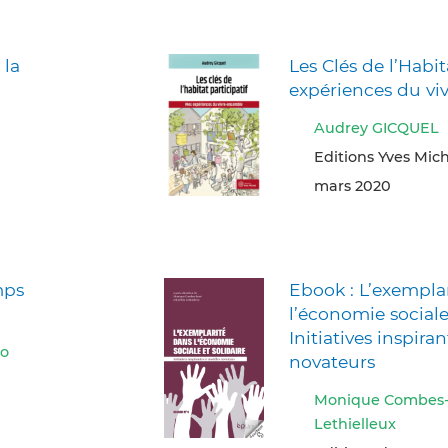
 la
Les Clés de l’Habit
expériences du vi
Audrey GICQUEL
Editions Yves Mich
mars 2020
mps
Ebook : L’exempla
l’économie sociale 
Initiatives inspira
lo
novateurs
Monique Combes-
Lethielleux