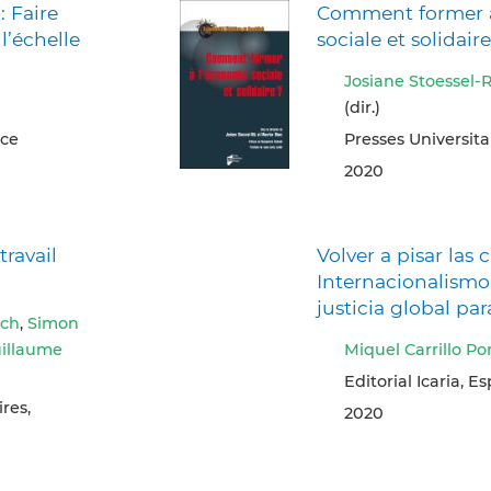
: Faire
Comment former à
l’échelle
sociale et solidaire
Josiane Stoessel-R
(dir.)
nce
Presses Universit
2020
travail
Volver a pisar las c
Internacionalismo
justicia global par
ach
,
Simon
illaume
Miquel Carrillo P
Editorial Icaria, E
res,
2020