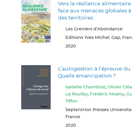
Vers la résilience alimentaire 
face aux menaces globales à 
des territoires
Les Greniers d’Abondance
Editions Yves Michel, Gap, Fra
2020
L’autogestion à l’épreuve du 
Quelle émancipation ?
Isabelle Chambost
,
Olivier Clé
Le Roulley
,
Frédéric Moatty
,
Gu
Tiffon
Septentrion Presses Universitai
France
2020