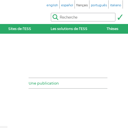
english
español
français
português
italiano
Sites de l’ESS
Les solutions de l’ESS
Thèses
Une publication