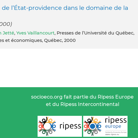
 de l’État-providence dans le domaine de la
2000)
n Jetté
,
Yves Vaillancourt
, Presses de l’Université du Québec,
ales et économiques, Québec, 2000
socioeco.org fait partie du Ripess Europe
et du Ripess Intercontinental