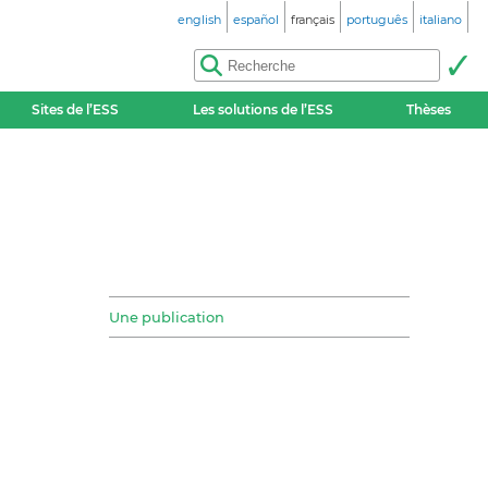
english
español
français
português
italiano
Sites de l’ESS
Les solutions de l’ESS
Thèses
Une publication