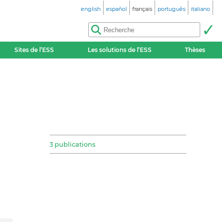
english
español
français
português
italiano
Sites de l’ESS
Les solutions de l’ESS
Thèses
3 publications