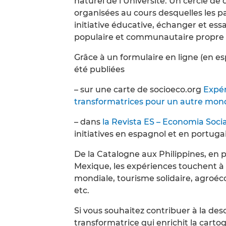
naturel de l’Université. Un cercle de 
organisées au cours desquelles les pa
initiative éducative, échanger et ess
populaire et communautaire propre à 
Grâce à un formulaire en ligne (en es
été publiées
– sur une carte de socioeco.org
Expér
transformatrices pour un autre mond
– dans
la Revista ES – Economia Socia
initiatives en espagnol et en portugai
De la Catalogne aux Philippines, en pa
Mexique, les expériences touchent à 
mondiale, tourisme solidaire, agroéc
etc.
Si vous souhaitez contribuer à la de
transformatrice qui enrichit la carto