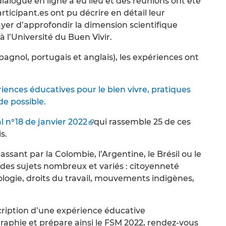
dialogue en ligne a eu lieu et des réunions ont été
rticipant.es ont pu décrire en détail leur
ayer d’approfondir la dimension scientifique
l’Université du Buen Vivir.
pagnol, portugais et anglais), les expériences ont
iences éducatives pour le bien vivre, pratiques
e possible.
l n°18 de janvier 2022
qui rassemble 25 de ces
s.
ssant par la Colombie, l’Argentine, le Brésil ou le
des sujets nombreux et variés : citoyenneté
ologie, droits du travail, mouvements indigènes,
scription d’une expérience éducative
graphie et prépare ainsi le FSM 2022, rendez-vous