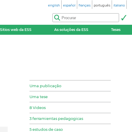
english
español
français
português
italiano
Sitios web da ESS
As soluções da ESS
Teses
Uma publicação
Uma tese
8 Videos
3 ferramientas pedagogicas
5 estudos de caso