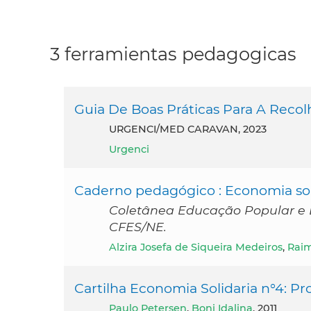
3 ferramientas pedagogicas
Guia De Boas Práticas Para A Rec
URGENCI/MED CARAVAN, 2023
Urgenci
Caderno pedagógico : Economia soli
Coletânea Educação Popular e E
CFES/NE.
Alzira Josefa de Siqueira Medeiros
,
Rai
Cartilha Economia Solidaria n°4: Pr
Paulo Petersen
,
Boni Idalina
, 2011