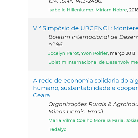
194. ISNN 1413-2486.
Isabelle Hillenkamp
,
Miriam Nobre
, 201
V º Simpósio de URGENCI : Monterey,
Boletim Internacional de Desen
nº 96
Jocelyn Parot
,
Yvon Poirier
, março 2013
Boletim Internacional de Desenvolvime
A rede de economia solidaria do a
humano, sustentabilidade e coopera
Ceara
Organizações Rurais & Agroindust
Minas Gerais, Brasil.
Maria Vilma Coelho Moreira Faria
,
Josia
Redalyc