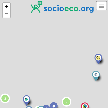
+
−
2
3