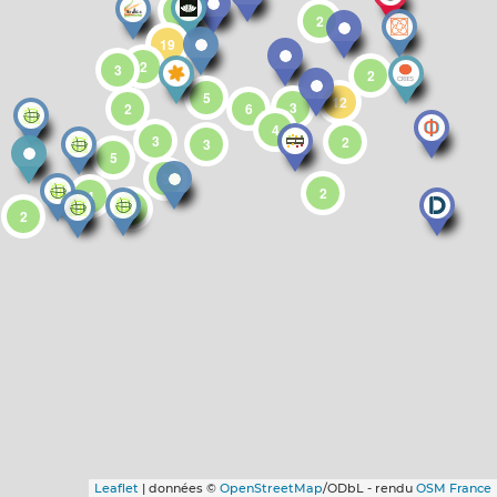
5
2
19
2
3
2
5
12
3
2
6
4
3
2
3
5
3
2
4
2
2
Leaflet
| données ©
OpenStreetMap
/ODbL - rendu
OSM France